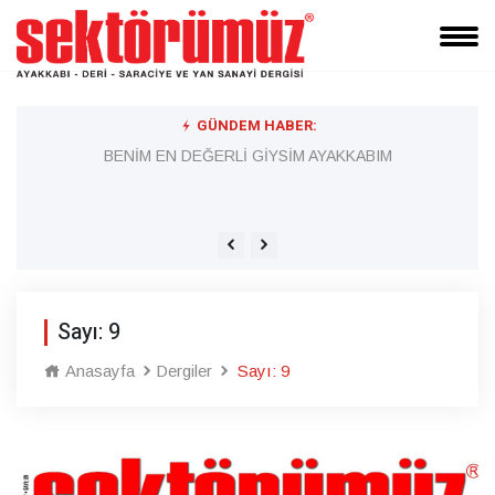
GÜNDEM HABER:
K
BENİM EN DEĞERLİ GİYSİM AYAKKABIM
’Aymakoop’u birlkte yönetelim’’
Sayı: 9
Anasayfa
Dergiler
Sayı: 9